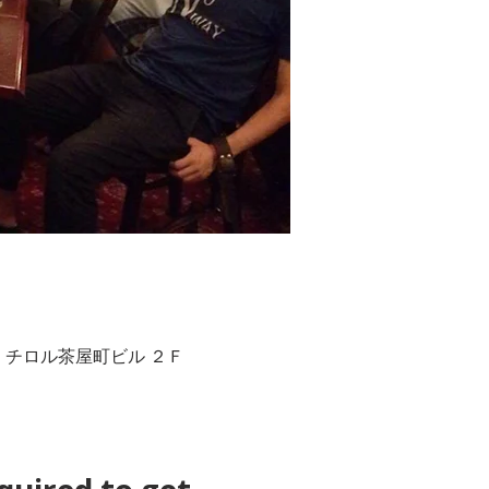
hi, 3−４ チロル茶屋町ビル ２Ｆ