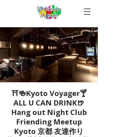
⛩🍻Kyoto Voyager🍸
ALL U CAN DRINK🍺
Hang out Night Club
Friending Meetup
Kyoto 京都 友達作り