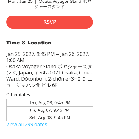
Mon, Jan 25
  |  
Osaka Voyager Stand ボヤ
ジャースタンド
RSVP
Time & Location
Jan 25, 2027, 9:45 PM – Jan 26, 2027,
1:00 AM
Osaka Voyager Stand ボヤジャースタ
ンド, Japan, 〒542-0071 Osaka, Chuo
Ward, Dōtonbori, 2-chōme−3−２９ ニ
ュージャパン角ビル 6F
Other dates
Thu, Aug 06, 9:45 PM
Fri, Aug 07, 9:45 PM
Sat, Aug 08, 9:45 PM
View all 299 dates