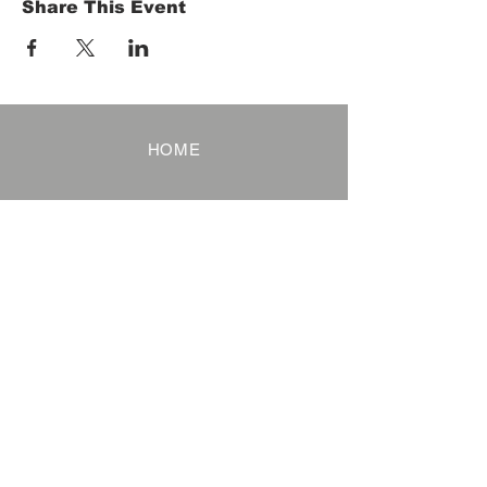
Share This Event
HOME
Term of Service
Privacy Policy
About Reservation
Note on Participation
Cancel Policy