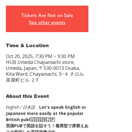
Tickets Are Not on Sale
See other events
Time & Location
Oct 20, 2025, 7:30 PM – 9:30 PM
HUB Umeda Chayamachi store,
Umeda, Japan, 〒530-0013 Osaka,
Kita Ward, Chayamachi, 3−４ チロル
茶屋町ビル ２Ｆ
About this Event
English / 日本語
Let's speak English or 
Japanese more easily at the popular 
British pub!🇺🇸🇬🇧🇯🇵
英国PUBで英語を話そう！着席型で席替えあ
りの安定した言語交換です。