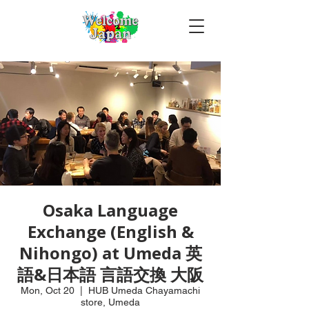
Osaka Language
Exchange (English &
Nihongo) at Umeda 英
語&日本語 言語交換 大阪
Mon, Oct 20
  |  
HUB Umeda Chayamachi
store, Umeda