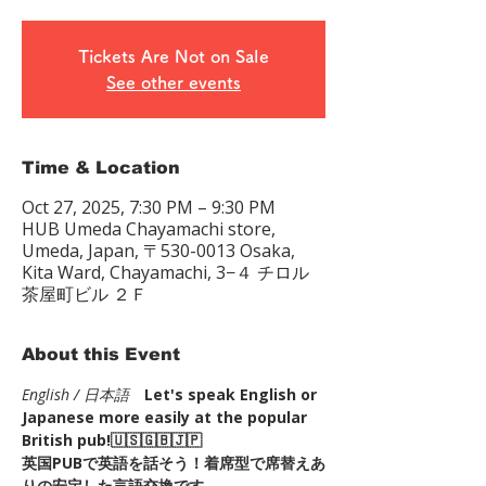
Tickets Are Not on Sale
See other events
Time & Location
Oct 27, 2025, 7:30 PM – 9:30 PM
HUB Umeda Chayamachi store,
Umeda, Japan, 〒530-0013 Osaka,
Kita Ward, Chayamachi, 3−４ チロル
茶屋町ビル ２Ｆ
About this Event
English / 日本語
Let's speak English or 
Japanese more easily at the popular 
British pub!🇺🇸🇬🇧🇯🇵
英国PUBで英語を話そう！着席型で席替えあ
りの安定した言語交換です。