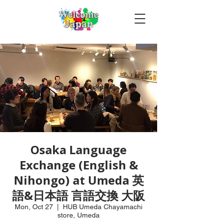
Osaka Language
Exchange (English &
Nihongo) at Umeda 英
語&日本語 言語交換 大阪
Mon, Oct 27
  |  
HUB Umeda Chayamachi
store, Umeda