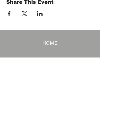
Share This Event
HOME
Term of Service
Privacy Policy
About Reservation
Note on Participation
Cancel Policy