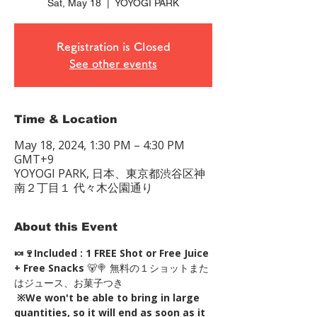
Sat, May 18
  |  
YOYOGI PARK
Registration is Closed
See other events
Time & Location
May 18, 2024, 1:30 PM – 4:30 PM
GMT+9
YOYOGI PARK, 日本、東京都渋谷区神
南２丁目１ 代々木公園通り
About this Event
🍬🍷Included : 1 FREE Shot or Free Juice 
+ Free Snacks
 🐻🍭 無料の１ショットまた
はジュース、お菓子つき
※We won't be able to bring in large 
quantities, so it will end as soon as it 