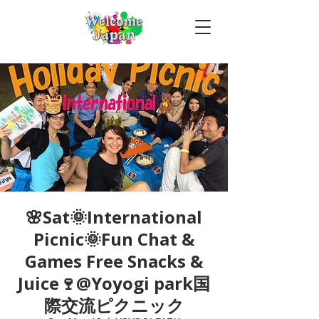
🌸Sat🌞International
Picnic🌞Fun Chat &
Games Free Snacks &
Juice🍷@Yoyogi park国
際交流ピクニック