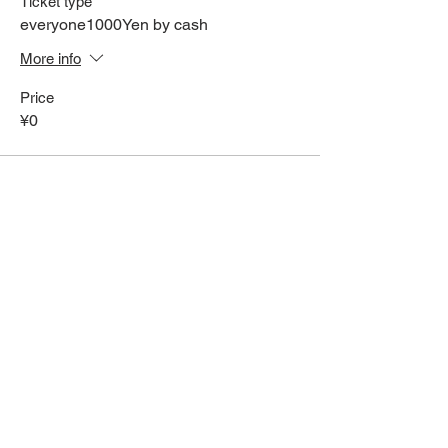
Ticket type
everyone1000Yen by cash
More info
Price
¥0
Share This Event
HOME
Term of Service